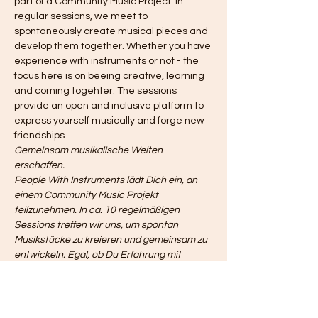
part of a Community Music Project. In 
regular sessions, we meet to 
spontaneously create musical pieces and 
develop them together. Whether you have 
experience with instruments or not - the 
focus here is on beeing creative, learning 
and coming togehter. The sessions 
provide an open and inclusive platform to 
express yourself musically and forge new 
friendships.
Gemeinsam musikalische Welten 
erschaffen.
People With Instruments lädt Dich ein, an 
einem Community Music Projekt 
teilzunehmen. In ca. 10 regelmäßigen 
Sessions treffen wir uns, um spontan 
Musikstücke zu kreieren und gemeinsam zu 
entwickeln. Egal, ob Du Erfahrung mit 
Instrumenten hast oder nicht - hier geht es 
darum, kreativ zu sein, zu lernen und 
zusammenzukommen. Die Sessions bieten 
eine offene und inklusive Plattform, um sich 