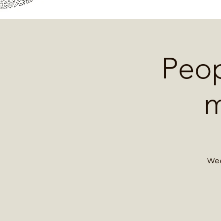
Peop
m
Wee