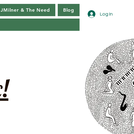
JMilner & The Need
Blog
Log In
!