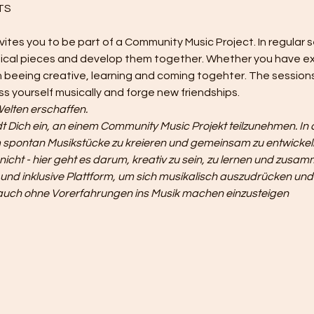
ites you to be part of a Community Music Project. In regular 
cal pieces and develop them together. Whether you have ex
 on beeing creative, learning and coming togehter. The sessio
ss yourself musically and forge new friendships.
lten erschaffen.
t Dich ein, an einem Community Music Projekt teilzunehmen. In 
um spontan Musikstücke zu kreieren und gemeinsam zu entwickeln
nicht - hier geht es darum, kreativ zu sein, zu lernen und zus
 und inklusive Plattform, um sich musikalisch auszudrücken un
m auch ohne Vorerfahrungen ins Musik machen einzusteigen