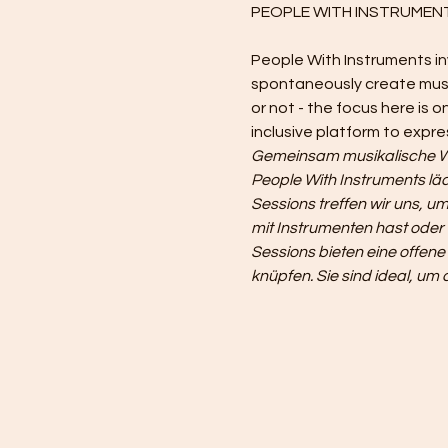
People With Instruments inv
spontaneously create musi
or not - the focus here is
inclusive platform to expre
Gemeinsam musikalische We
People With Instruments läd
Sessions treffen wir uns, 
mit Instrumenten hast oder 
Sessions bieten eine offene
knüpfen. Sie sind ideal, u