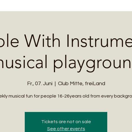
le With Instrume
usical playgrou
Fr., 07. Juni
  |  
Club Mitte, freiLand
kly musical fun for people 16-26years old from every backgr
Tickets are not on sale
See other events