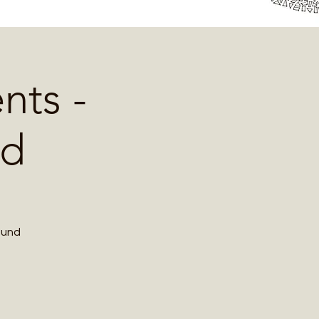
nts -
nd
ound