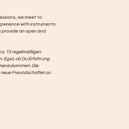
sessions, we meet to 
perience with instruments 
ns provide an open and 
ca. 10 regelmäßigen 
. Egal, ob Du Erfahrung 
ammenzukommen. Die 
d neue Freundschaften zu 