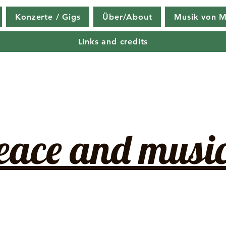
Konzerte / Gigs
Über/About
Musik von M
Links and credits
eace and music